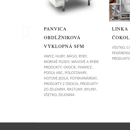
PANVICA
LINKA
OBDĹŽNIKOVÁ
ČOKOL
VÝKLOPNÁ SFM
,
VŠETKO
C
PEKÁRENS
,
,
HMYZ
HUBY
MÄSO, RYBY,
PRODUKT
,
MORSKÉ PLODY
MÄSOVÉ A RYBIE
,
,
,
PRODUKTY
OVOCIE
PANVICE
,
PODĽA ABC
POLOTOVARY,
,
,
HOTOVÉ JEDLÁ
POTRAVINÁRSKY
,
PRODUKTY Z OVOCIA
PRODUKTY
,
,
ZO ZELENINY
RASTLINY, BYLINY
,
VŠETKO
ZELENINA